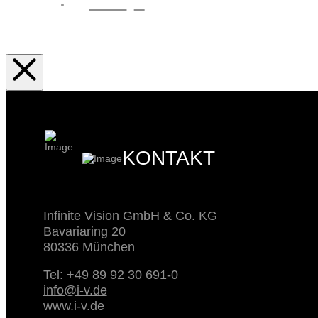
AGB
KONTAKT
Infinite Vision GmbH & Co. KG
Bavariaring 20
80336 München
Tel:
+49 89 92 30 691-0
info@i-v.de
www.i-v.de