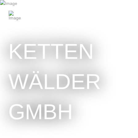
KETTEN
WÄLDER
GMBH